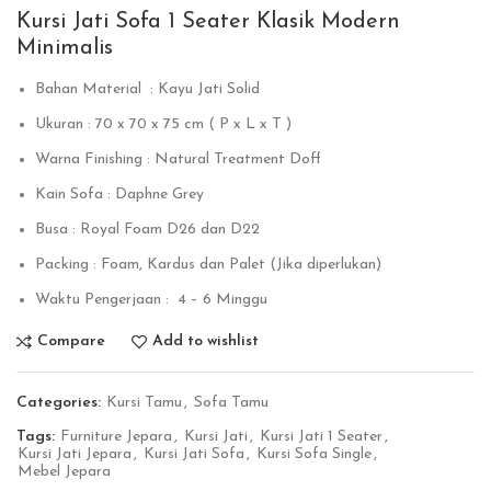
Kursi Jati Sofa 1 Seater Klasik Modern
Minimalis
Bahan Material : Kayu Jati Solid
Ukuran : 70 x 70 x 75 cm ( P x L x T )
Warna Finishing : Natural Treatment Doff
Kain Sofa : Daphne Grey
Busa : Royal Foam D26 dan D22
Packing : Foam, Kardus dan Palet (Jika diperlukan)
Waktu Pengerjaan : 4 – 6 Minggu
Compare
Add to wishlist
Categories:
Kursi Tamu
,
Sofa Tamu
Tags:
Furniture Jepara
,
Kursi Jati
,
Kursi Jati 1 Seater
,
Kursi Jati Jepara
,
Kursi Jati Sofa
,
Kursi Sofa Single
,
Mebel Jepara