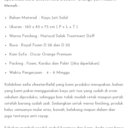
Mewah :
Bahan Material : Kayu Jati Solid
Ukuran : 160 x 85 x 75 cm ( P x L x T )
Warna Finishing : Natural Salak Treatment Doff
Busa : Royal Foam D 26 dan D 22
Kain Sofa : Oscar Orange Premium
Packing : Foam, Kardus dan Palet (Jika diperlukan)
Waktu Pengerjaan : 4 – 6 Minggu
Kelebihan
sofa chesterfield
yang kami produksi merupakan, bahan
yang kami pakai menggunakan kayu jati tua yang sudah di oven
sebelum diproduksi, sehingga biar tidak mudah retak maupun patah
setelah barang sudah jadi. Sedangkan untuk warna finishing, produk
halus semuanya mulai atas, bawah, belakang mapun dalam dan
juga tentunya anti rayap.