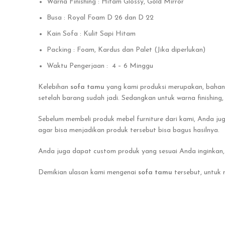
Warna Finishing : Hitam Glossy, Gold Mirror
Busa : Royal Foam D 26 dan D 22
Kain Sofa : Kulit Sapi Hitam
Packing : Foam, Kardus dan Palet (Jika diperlukan)
Waktu Pengerjaan : 4 – 6 Minggu
Kelebihan
sofa tamu
yang kami produksi merupakan, bahan 
setelah barang sudah jadi. Sedangkan untuk warna finishin
Sebelum membeli produk mebel furniture dari kami, Anda ju
agar bisa menjadikan produk tersebut bisa bagus hasilnya.
Anda juga dapat custom produk yang sesuai Anda inginkan, 
Demikian ulasan kami mengenai
sofa tamu
tersebut, untuk