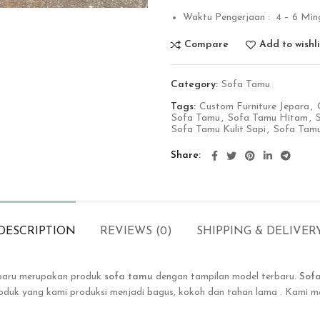
Waktu Pengerjaan : 4 – 6 Min
Compare
Add to wishli
Category:
Sofa Tamu
Tags:
Custom Furniture Jepara
,
Sofa Tamu
,
Sofa Tamu Hitam
,
Sofa Tamu Kulit Sapi
,
Sofa Tamu
Share
DESCRIPTION
REVIEWS (0)
SHIPPING & DELIVER
baru merupakan produk
sofa tamu
dengan tampilan model terbaru.
Sof
produk yang kami produksi menjadi bagus, kokoh dan tahan lama . Kami