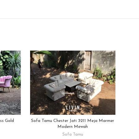
ss Gold
Sofa Tamu Chester Jati 3211 Meja Marmer
Sofa 
READ MORE
Modern Mewah
Sofa Tamu