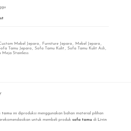
ggu
st
Custom Mebel Jepara
,
Furniture Jepara
,
Mebel Jepara
,
Sofa Tamu Jepara
,
Sofa Tamu Kulit
,
Sofa Tamu Kulit Asli
,
 Meja Stainless
Y
a tamu
ini
diproduksi menggunakan bahan material pilihan
 merekomendasikan untuk membeli produk
sofa tamu
di
Livin