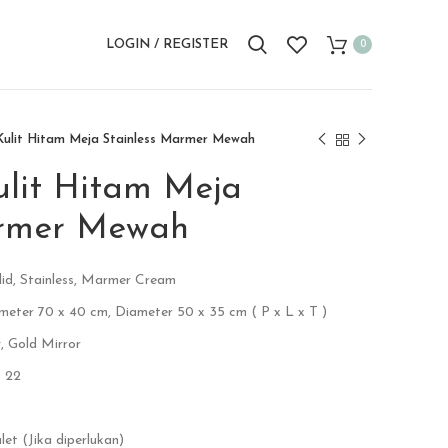
LOGIN / REGISTER
0
ulit Hitam Meja Stainless Marmer Mewah
lit Hitam Meja
armer Mewah
lid, Stainless, Marmer Cream
ameter 70 x 40 cm, Diameter 50 x 35 cm ( P x L x T )
, Gold Mirror
D 22
et (Jika diperlukan)