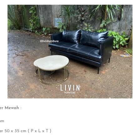
er Mewah :
eam
r 50 x 35 cm ( P x L x T )