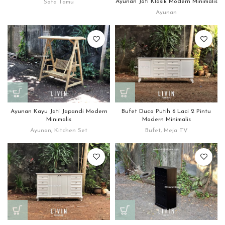
Ayunan Jati Klasik Modern Minimalis
Sofa Tamu
Ayunan
Ayunan Kayu Jati Japandi Modern
Bufet Duco Putih 6 Laci 2 Pintu
Minimalis
Modern Minimalis
Ayunan
,
Kitchen Set
Bufet
,
Meja TV