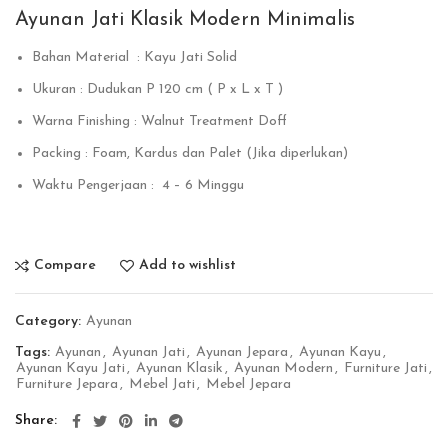
Ayunan Jati Klasik Modern Minimalis
Bahan Material : Kayu Jati Solid
Ukuran : Dudukan P 120 cm ( P x L x T )
Warna Finishing : Walnut Treatment Doff
Packing : Foam, Kardus dan Palet (Jika diperlukan)
Waktu Pengerjaan : 4 – 6 Minggu
Compare
Add to wishlist
Category:
Ayunan
Tags:
Ayunan
,
Ayunan Jati
,
Ayunan Jepara
,
Ayunan Kayu
,
Ayunan Kayu Jati
,
Ayunan Klasik
,
Ayunan Modern
,
Furniture Jati
,
Furniture Jepara
,
Mebel Jati
,
Mebel Jepara
Share