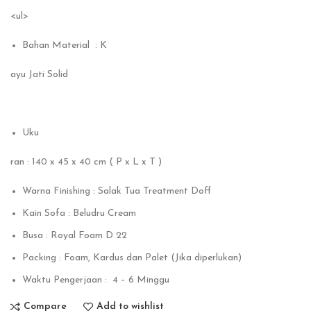
<ul>
Bahan Material : K
ayu Jati Solid
Uku
ran : 140 x 45 x 40 cm ( P x L x T )
Warna Finishing : Salak Tua Treatment Doff
Kain Sofa : Beludru Cream
Busa : Royal Foam D 22
Packing : Foam, Kardus dan Palet (Jika diperlukan)
Waktu Pengerjaan : 4 – 6 Minggu
Compare
Add to wishlist