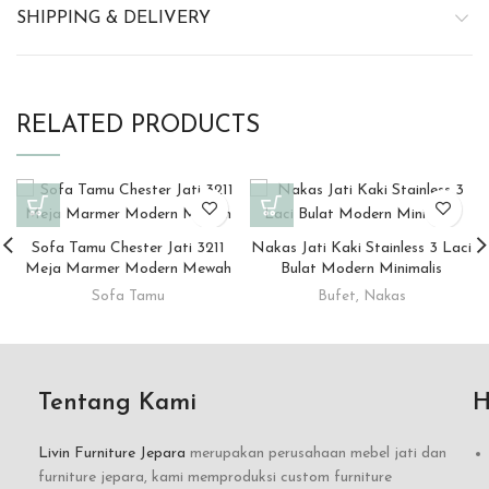
SHIPPING & DELIVERY
RELATED PRODUCTS
Sofa Tamu Chester Jati 3211
Nakas Jati Kaki Stainless 3 Laci
Meja Marmer Modern Mewah
Bulat Modern Minimalis
Sofa Tamu
Bufet
,
Nakas
Tentang Kami
H
Livin Furniture Jepara
merupakan perusahaan mebel jati dan
furniture jepara, kami memproduksi custom furniture