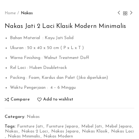
Home
Nakas
Nakas Jati 2 Laci Klasik Modern Minimalis
Bahan Material : Kayu Jati Solid
Ukuran : 50 x 40 x 50 cm ( P x L x T )
Warna Finishing : Walnut Treatment Doff
Rel Laci : Huben Doubletrack
Packing : Foam, Kardus dan Palet (Jika diperlukan)
Waktu Pengerjaan : 4 – 6 Minggu
Compare
Add to wishlist
Category:
Nakas
Tags:
Furniture Jati
,
Furniture Jepara
,
Mebel Jati
,
Mebel Jepara
,
Nakas
,
Nakas 2 Laci
,
Nakas Jepara
,
Nakas Klasik
,
Nakas Laci
,
Nakas Minimalis
,
Nakas Modern