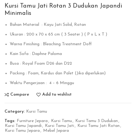
Kursi Tamu Jati Rotan 3 Dudukan Japandi
Minimalis
Bahan Material : Kayu Jati Solid, Rotan
Ukuran : 200 x 70 x 65 cm ( 3 Seater ) ( P x L x T )
Warna Finishing : Bleaching Treatment Doff
Kain Sofa : Daphne Paloma
Busa : Royal Foam D26 dan D22
Packing : Foam, Kardus dan Palet (Jika diperlukan)
Waktu Pengerjaan : 4 – 6 Minggu
Compare
Add to wishlist
Category:
Kursi Tamu
Tags:
Furniture Jepara
,
Kursi Tamu
,
Kursi Tamu 3 Dudukan
,
Kursi Tamu Japandi
,
Kursi Tamu Jati
,
Kursi Tamu Jati Rotan
,
Kursi Tamu Jepara
,
Mebel Jepara