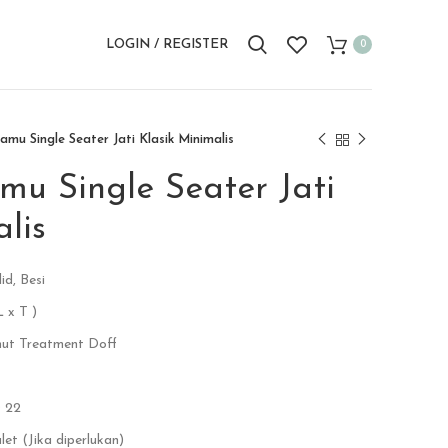
LOGIN / REGISTER
0
amu Single Seater Jati Klasik Minimalis
mu Single Seater Jati
lis
id, Besi
 x T )
nut Treatment Doff
D 22
et (Jika diperlukan)