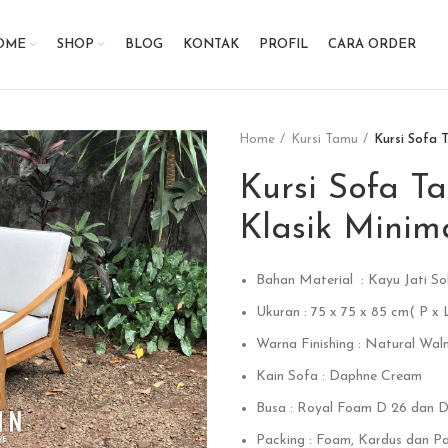
OME
SHOP
BLOG
KONTAK
PROFIL
CARA ORDER
Home
Kursi Tamu
Kursi Sofa T
Kursi Sofa Ta
Klasik Minima
Bahan Material : Kayu Jati Sol
Ukuran : 75 x 75 x 85 cm( P x L
Warna Finishing : Natural Wal
Kain Sofa : Daphne Cream
Busa : Royal Foam D 26 dan 
Packing : Foam, Kardus dan Pal