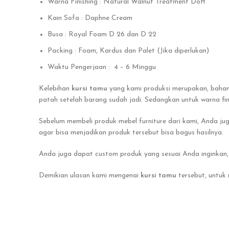
Warna Finishing : Natural Walnut Treatment Doff
Kain Sofa : Daphne Cream
Busa : Royal Foam D 26 dan D 22
Packing : Foam, Kardus dan Palet (Jika diperlukan)
Waktu Pengerjaan : 4 – 6 Minggu
Kelebihan
kursi tamu
yang kami produksi merupakan, bahan
patah setelah barang sudah jadi. Sedangkan untuk warna fi
Sebelum membeli produk mebel furniture dari kami, Anda ju
agar bisa menjadikan produk tersebut bisa bagus hasilnya.
Anda juga dapat custom produk yang sesuai Anda inginkan, 
Demikian ulasan kami mengenai
kursi tamu
tersebut, untuk