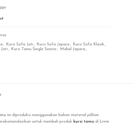
ggu
st
eras
fa
,
Kursi Sofa Jati
,
Kursi Sofa Jepara
,
Kursi Sofa Klasik
,
 Jati
,
Kursi Tamu Single Seater
,
Mebel Jepara
,
Y
tamu
ini
diproduksi menggunakan bahan material pilihan
 merekomendasikan untuk membeli produk
kursi tamu
di
Livin