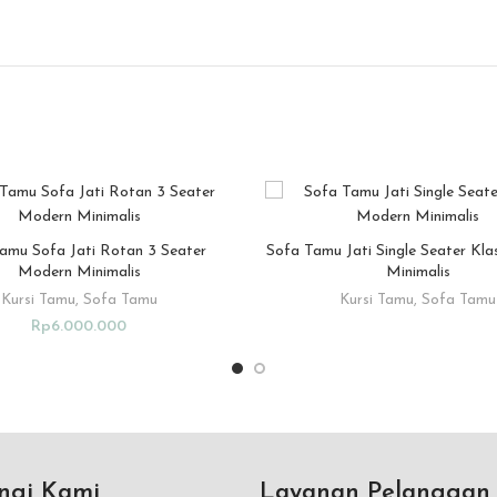
Tamu Sofa Jati Rotan 3 Seater
Sofa Tamu Jati Single Seater Kl
ADD TO CART
READ MORE
Modern Minimalis
Minimalis
Kursi Tamu
,
Sofa Tamu
Kursi Tamu
,
Sofa Tamu
Rp
6.000.000
ngi Kami
Layanan Pelanggan