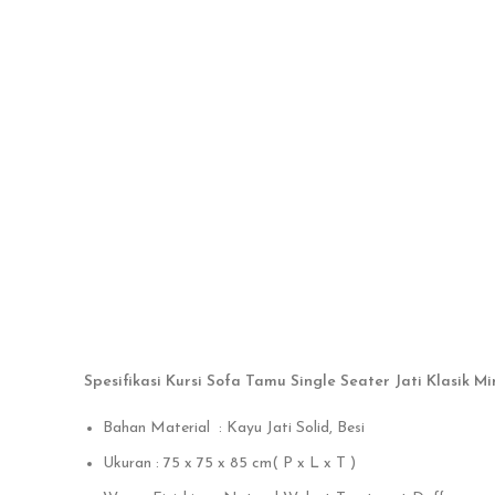
Spesifikasi Kursi Sofa Tamu Single Seater Jati Klasik Min
Bahan Material : Kayu Jati Solid, Besi
Ukuran : 75 x 75 x 85 cm( P x L x T )