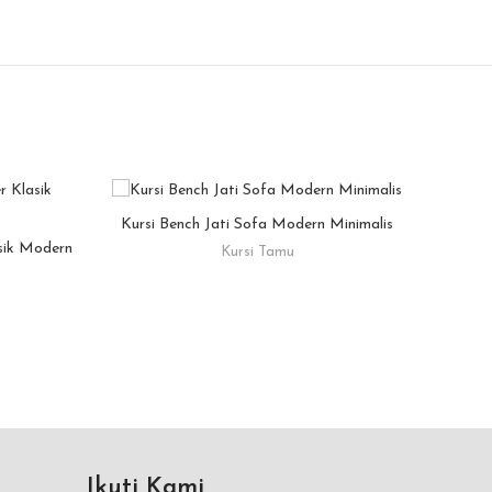
Kursi Bench Jati Sofa Modern Minimalis
Sofa 
READ MORE
asik Modern
Kursi Tamu
Ikuti Kami