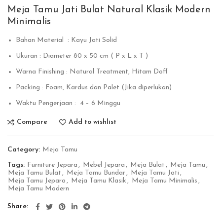
Meja Tamu Jati Bulat Natural Klasik Modern
Minimalis
Bahan Material : Kayu Jati Solid
Ukuran : Diameter 80 x 50 cm ( P x L x T )
Warna Finishing : Natural Treatment, Hitam Doff
Packing : Foam, Kardus dan Palet (Jika diperlukan)
Waktu Pengerjaan : 4 – 6 Minggu
Compare
Add to wishlist
Category:
Meja Tamu
Tags:
Furniture Jepara
,
Mebel Jepara
,
Meja Bulat
,
Meja Tamu
,
Meja Tamu Bulat
,
Meja Tamu Bundar
,
Meja Tamu Jati
,
Meja Tamu Jepara
,
Meja Tamu Klasik
,
Meja Tamu Minimalis
,
Meja Tamu Modern
Share