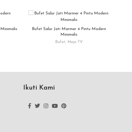
 Minimalis
Bufet Salur Jati Marmer 4 Pintu Modern
Mej
READ MORE
Minimalis
Bufet
,
Meja TV
Ikuti Kami