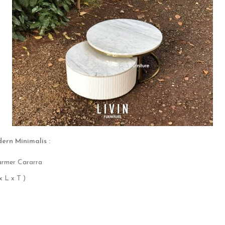
ern Minimalis :
armer Cararra
 L x T )