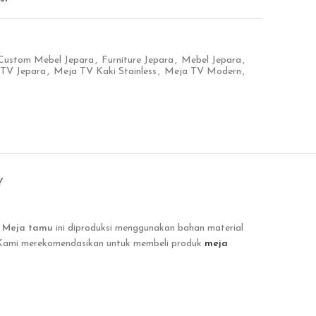
Custom Mebel Jepara
,
Furniture Jepara
,
Mebel Jepara
,
TV Jepara
,
Meja TV Kaki Stainless
,
Meja TV Modern
,
Y
.
Meja tamu
ini
diproduksi menggunakan bahan material
 . Kami merekomendasikan untuk membeli produk
meja