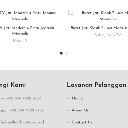
V Jati Modern 4 Pintu Japandi
Bufet Jati Klasik 7 Laci Modern
READ MORE
READ MORE
Minimalis
Bufet
,
Meja TV
Meja TV
ngi Kami
Layanan Pelanggan
ne : +62 858 7622 6737
Home
pp : +62 858 7622 6737
About Us
:
hello@livinfurniture.co.id
Contact Us