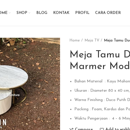
OME
SHOP
BLOG
KONTAK
PROFIL
CARA ORDER
Home
Meja TV
Meja Tamu Duc
Meja Tamu Du
Marmer Mode
Bahan Material : Kayu Mahoni
Ukuran : Diameter 80 x 40 cm,
Warna Finishing : Duco Putih D
Packing : Foam, Kardus dan Pal
Waktu Pengerjaan : 4 – 6 Min
Compare
Add to wishli