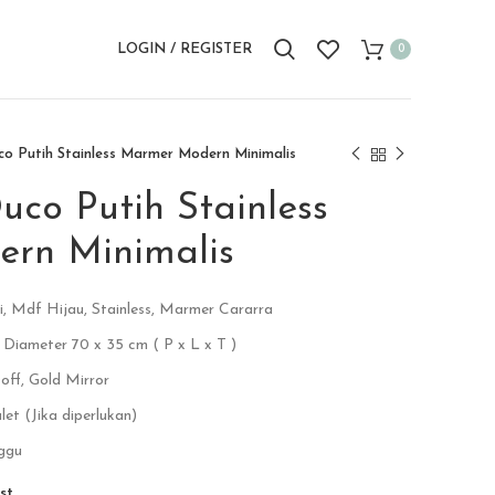
LOGIN / REGISTER
0
o Putih Stainless Marmer Modern Minimalis
co Putih Stainless
rn Minimalis
, Mdf Hijau, Stainless, Marmer Cararra
 Diameter 70 x 35 cm ( P x L x T )
off, Gold Mirror
et (Jika diperlukan)
ggu
st