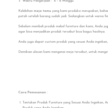
Waktu Pengerjaan : 4 – 6 Minggu
Kelebihan
meja tamu
yang kami produksi merupakan, bahan
patah setelah barang sudah jadi. Sedangkan untuk warna fi
Sebelum membeli produk mebel furniture dari kami, Anda ju
agar bisa menjadikan produk tersebut bisa bagus hasilnya.
Anda juga dapat custom produk yang sesuai Anda inginkan, 
Demikian ulasan kami mengenai meja tersebut, untuk menge
Cara Pemesanan :
Tentukan Produk Furniture yang Sesuai Anda Inginkan, 
Produk yang Anda Inginkan.