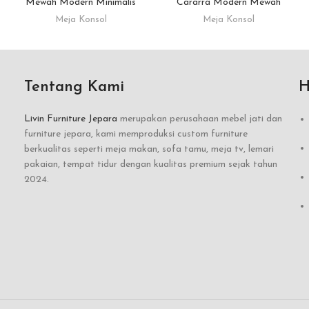
Mewah Modern Minimalis
Cararra Modern Mewah
Meja Konsol
Meja Konsol
Tentang Kami
H
Livin Furniture Jepara
merupakan perusahaan mebel jati dan
furniture jepara, kami memproduksi custom furniture
berkualitas seperti meja makan, sofa tamu, meja tv, lemari
pakaian, tempat tidur dengan kualitas premium sejak tahun
2024.