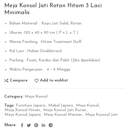
Meja Konsol Jati Rotan Hitam 3 Laci
Minimalis
Bahan Material : Kayu Jati Solid, Rotan
Ukuran :120 x 40 x 90 cm ( P x L x T )
Warna Finishing : Hitam Treatment Doff
Rel Laci : Huben Doubletrack
Packing : Foam, Kardus dan Palet (Jika diperlukan)
Waktu Pengerjaan : 4 – 6 Minggu
Compare
Add to wishlist
Category:
Meja Konsol
Tags:
Furniture Jepara
,
Mebel Jepara
,
Meja Konsol
,
Meja Konsol Hitam
,
Meja Konsol Jati Rotan
,
Meja Konsol Jepara
,
Meja Konsol Marmer
,
Meja Kosnsol Jati
Share