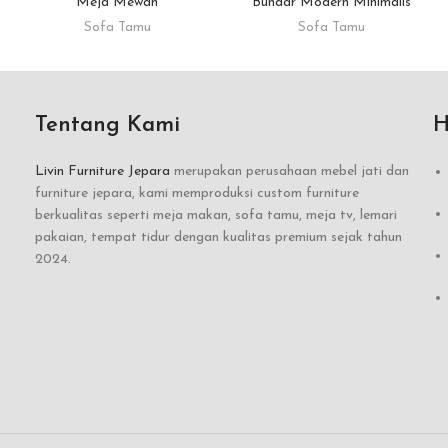
Meja Mewah
Bundar Modern Minimalis
Sofa Tamu
Sofa Tamu
Tentang Kami
H
Livin Furniture Jepara
merupakan perusahaan mebel jati dan
furniture jepara, kami memproduksi custom furniture
berkualitas seperti meja makan, sofa tamu, meja tv, lemari
pakaian, tempat tidur dengan kualitas premium sejak tahun
2024.