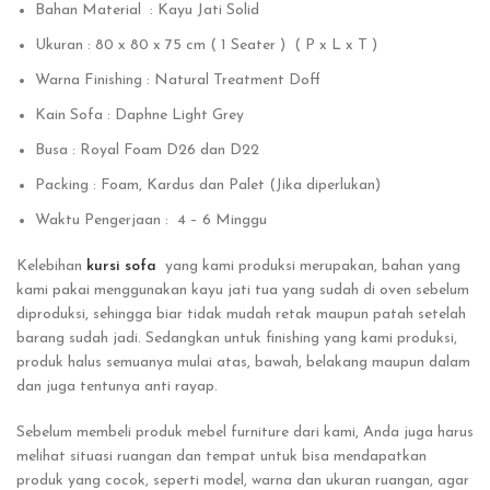
Bahan Material : Kayu Jati Solid
Ukuran : 80 x 80 x 75 cm ( 1 Seater ) ( P x L x T )
Warna Finishing : Natural Treatment Doff
Kain Sofa : Daphne Light Grey
Busa : Royal Foam D26 dan D22
Packing : Foam, Kardus dan Palet (Jika diperlukan)
Waktu Pengerjaan : 4 – 6 Minggu
Kelebihan
kursi sofa
yang kami produksi merupakan, bahan yang
kami pakai menggunakan kayu jati tua yang sudah di oven sebelum
diproduksi, sehingga biar tidak mudah retak maupun patah setelah
barang sudah jadi. Sedangkan untuk finishing yang kami produksi,
produk halus semuanya mulai atas, bawah, belakang maupun dalam
dan juga tentunya anti rayap.
Sebelum membeli produk mebel furniture dari kami, Anda juga harus
melihat situasi ruangan dan tempat untuk bisa mendapatkan
produk yang cocok, seperti model, warna dan ukuran ruangan, agar