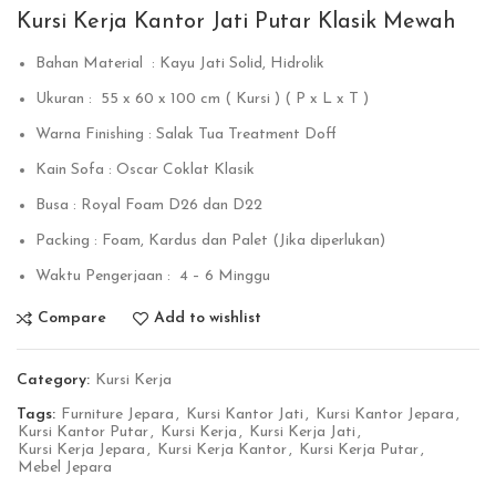
Kursi Kerja Kantor Jati Putar Klasik Mewah
Bahan Material : Kayu Jati Solid, Hidrolik
Ukuran : 55 x 60 x 100 cm ( Kursi ) ( P x L x T )
Warna Finishing : Salak Tua Treatment Doff
Kain Sofa : Oscar Coklat Klasik
Busa : Royal Foam D26 dan D22
Packing : Foam, Kardus dan Palet (Jika diperlukan)
Waktu Pengerjaan : 4 – 6 Minggu
Compare
Add to wishlist
Category:
Kursi Kerja
Tags:
Furniture Jepara
,
Kursi Kantor Jati
,
Kursi Kantor Jepara
,
Kursi Kantor Putar
,
Kursi Kerja
,
Kursi Kerja Jati
,
Kursi Kerja Jepara
,
Kursi Kerja Kantor
,
Kursi Kerja Putar
,
Mebel Jepara