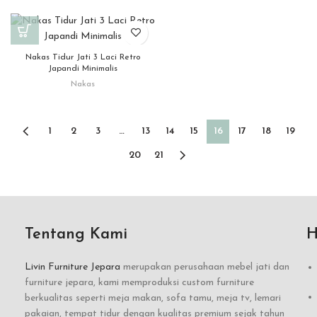
Nakas Tidur Jati 3 Laci Retro
Japandi Minimalis
Nakas
1
2
3
…
13
14
15
16
17
18
19
20
21
Tentang Kami
H
Livin Furniture Jepara
merupakan perusahaan mebel jati dan
furniture jepara, kami memproduksi custom furniture
berkualitas seperti meja makan, sofa tamu, meja tv, lemari
pakaian, tempat tidur dengan kualitas premium sejak tahun