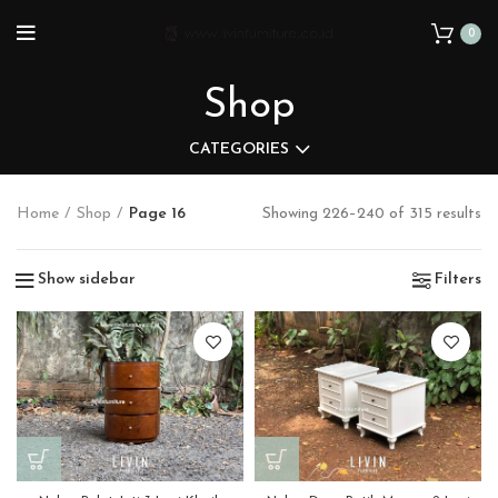
0
Shop
CATEGORIES
Home
Shop
Page 16
Showing 226–240 of 315 results
Show sidebar
Filters