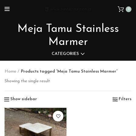
0
Meja Tamu Stainless
Marmer
CATEGORIES
Home
Products tagged “Meja Tamu Stainless Marmer”
Showing the single result
Show sidebar
Filters