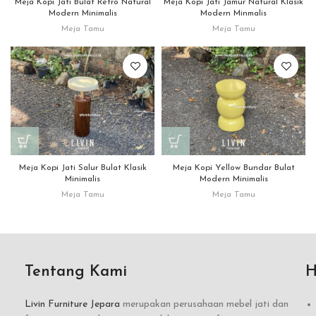
Meja Kopi Jati Bulat Retro Natural
Meja Kopi Jati Jamur Natural Klasik
Modern Minimalis
Modern Minmalis
Meja Tamu
Meja Tamu
Meja Kopi Jati Salur Bulat Klasik
Meja Kopi Yellow Bundar Bulat
Minimalis
Modern Minimalis
Meja Tamu
Meja Tamu
Tentang Kami
H
Livin Furniture Jepara
merupakan perusahaan mebel jati dan