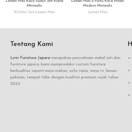
Lemari Hias Kaca Sudut Jati Klasik
Lemari Hias 2 Pintu Kaca Hitam
Minimalis
Modern Minimalis
Kitchen Set
,
Lemari Hias
Lemari Hias
Tentang Kami
H
Livin Furniture Jepara
merupakan perusahaan mebel jati dan
furniture jepara, kami memproduksi custom furniture
berkualitas seperti meja makan, sofa tamu, meja tv, lemari
pakaian, tempat tidur dengan kualitas premium sejak tahun
2024.